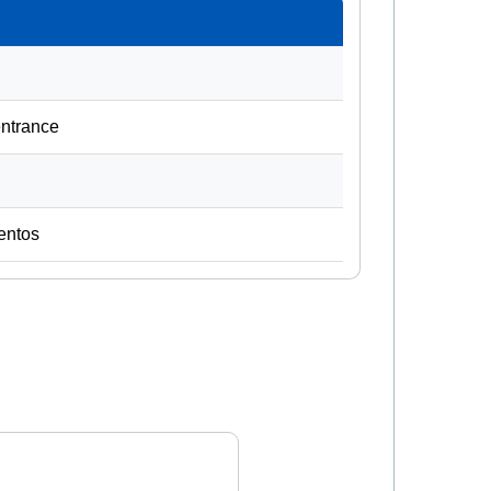
entrance
entos