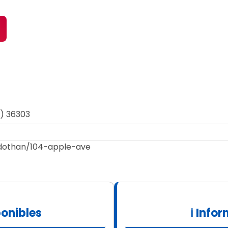
a) 36303
/dothan/104-apple-ave
ponibles
ℹ Info