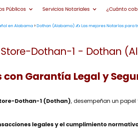
os Públicos
Servicios Notariales
¿Cuánto cobr
pañol en Alabama
Dothan (Alabama) ✍️ Las mejores Notarías para t
 Store-Dothan-1 - Dothan (
s con Garantía Legal y Segu
Store-Dothan-1 (Dothan)
, desempeñan un papel 
nsacciones legales y el cumplimiento normativ