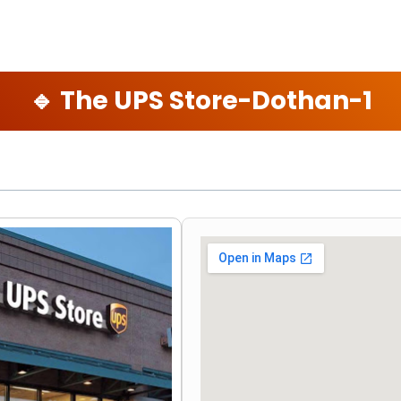
🔹 The UPS Store-Dothan-1