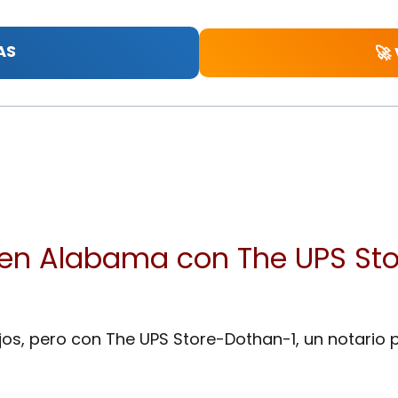
AS
🚀
s en Alabama con The UPS St
jos, pero con The UPS Store-Dothan-1, un notario