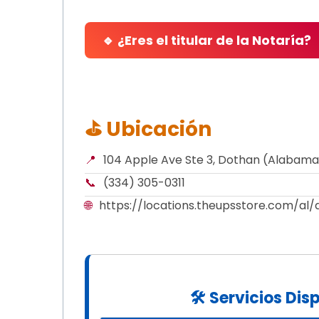
🔹 ¿Eres el titular de la Notaría?
⛳ Ubicación
📍
104 Apple Ave Ste 3, Dothan (Alabam
📞
(334) 305-0311
🌐
https://locations.theupsstore.com/al
🛠 Servicios Dis