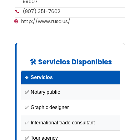
99507
📞
(907) 351-7602
🌐
http://www.rusa.us/
🛠 Servicios Disponibles
🔹 Servicios
✅ Notary public
✅ Graphic designer
✅ International trade consultant
✅ Tour agency