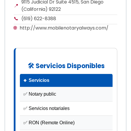
9115 Judicial Dr Suite 4515, San Diego
📍
(California) 92122
📞
(619) 622-8388
🌐
http://www.mobilenotaryalways.com/
🛠 Servicios Disponibles
🔹 Servicios
✅ Notary public
✅ Servicios notariales
✅ RON (Remote Online)