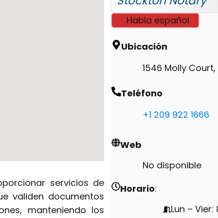
Stockton Notary
Habla español
Ubicación
1546 Molly Court,
Teléfono
+1 209 922 1666
Web
No disponible
porcionar servicios de
Horario
:
que validen documentos
Lun – Vier:
iones, manteniendo los