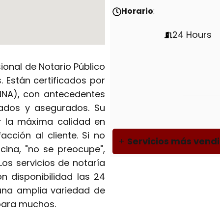
Horario
:
24 Hours
ional de Notario Público
 Están certificados por
(NNA), con antecedentes
zados y asegurados. Su
r la máxima calidad en
facción al cliente. Si no
+
Servicios más vend
icina, "no se preocupe",
Los servicios de notaría
n disponibilidad las 24
una amplia variedad de
para muchos.