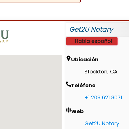
Get2U
Notary
Habla español
Ubicación
Stockton, CA
Teléfono
+1 209 621 8071
Web
Get2U Notary