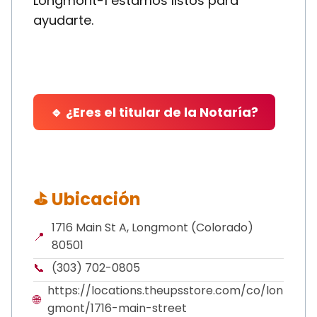
Longmont-1 estamos listos para
ayudarte.
🔹 ¿Eres el titular de la Notaría?
⛳ Ubicación
1716 Main St A, Longmont (Colorado)
📍
80501
📞
(303) 702-0805
https://locations.theupsstore.com/co/lon
🌐
gmont/1716-main-street