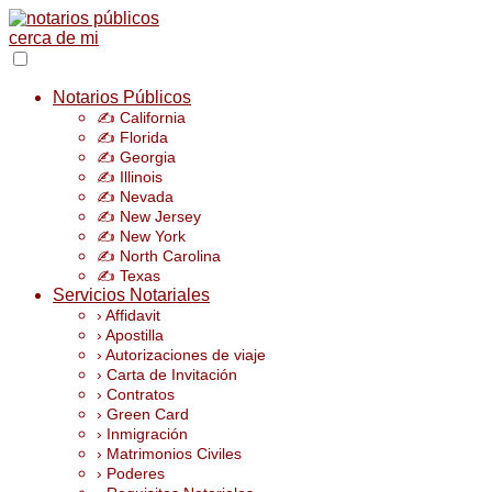
Notarios Públicos
✍️ California
✍️ Florida
✍️ Georgia
✍️ Illinois
✍️ Nevada
✍️ New Jersey
✍️ New York
✍️ North Carolina
✍️ Texas
Servicios Notariales
› Affidavit
› Apostilla
› Autorizaciones de viaje
› Carta de Invitación
› Contratos
› Green Card
› Inmigración
› Matrimonios Civiles
› Poderes