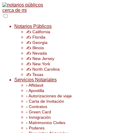
Notarios Públicos
✍️ California
✍️ Florida
✍️ Georgia
✍️ Illinois
✍️ Nevada
✍️ New Jersey
✍️ New York
✍️ North Carolina
✍️ Texas
Servicios Notariales
› Affidavit
› Apostilla
› Autorizaciones de viaje
› Carta de Invitación
› Contratos
› Green Card
› Inmigración
› Matrimonios Civiles
› Poderes