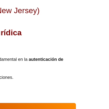
(New Jersey)
rídica
damental en la
autenticación de
cciones.