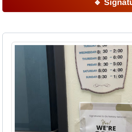
🔹 Signat