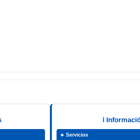
s
ℹ Informaci
🔹 Servicios