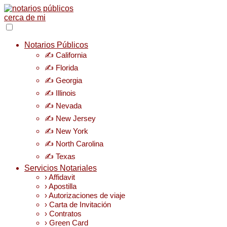
Notarios Públicos
✍️ California
✍️ Florida
✍️ Georgia
✍️ Illinois
✍️ Nevada
✍️ New Jersey
✍️ New York
✍️ North Carolina
✍️ Texas
Servicios Notariales
› Affidavit
› Apostilla
› Autorizaciones de viaje
› Carta de Invitación
› Contratos
› Green Card