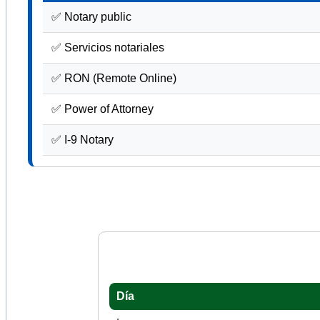
✅ Notary public
✅ Servicios notariales
✅ RON (Remote Online)
✅ Power of Attorney
✅ I-9 Notary
Día