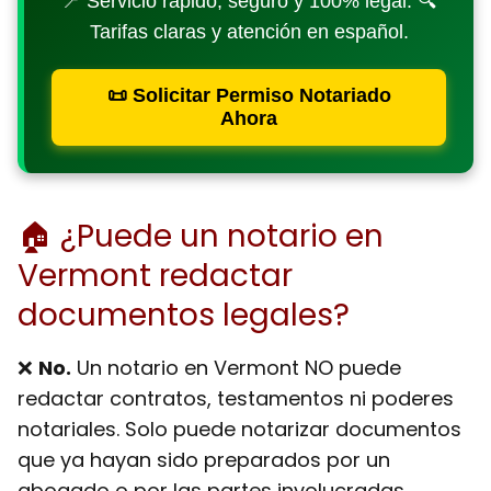
📍 Servicio rápido, seguro y 100% legal. 🔍
Tarifas claras y atención en español.
📜 Solicitar Permiso Notariado
Ahora
🏠 ¿Puede un notario en
Vermont redactar
documentos legales?
❌
No.
Un notario en Vermont
NO puede
redactar contratos, testamentos ni poderes
notariales
. Solo puede notarizar documentos
que ya hayan sido preparados por un
abogado o por las partes involucradas.