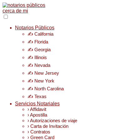
Notarios Públicos
✍️ California
✍️ Florida
✍️ Georgia
✍️ Illinois
✍️ Nevada
✍️ New Jersey
✍️ New York
✍️ North Carolina
✍️ Texas
Servicios Notariales
› Affidavit
› Apostilla
› Autorizaciones de viaje
› Carta de Invitación
› Contratos
› Green Card