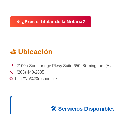
🔹 ¿Eres el titular de la Notaría?
⛳ Ubicación
📍
2100a Southbridge Pkwy Suite 650, Birmingham (Al
📞
(205) 440-2685
🌐
http://No%20disponible
🛠 Servicios Disponible