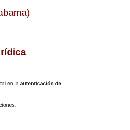
labama)
rídica
al en la
autenticación de
cciones.