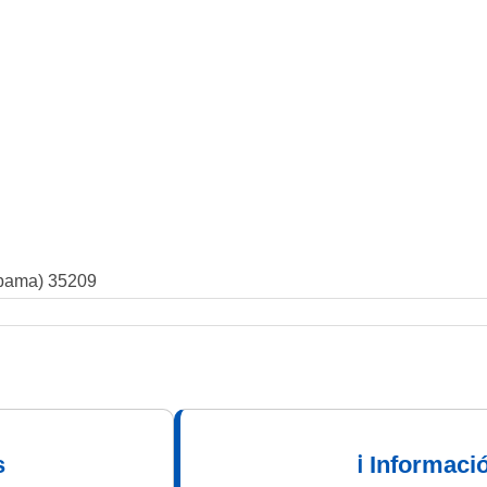
abama) 35209
s
ℹ Informaci