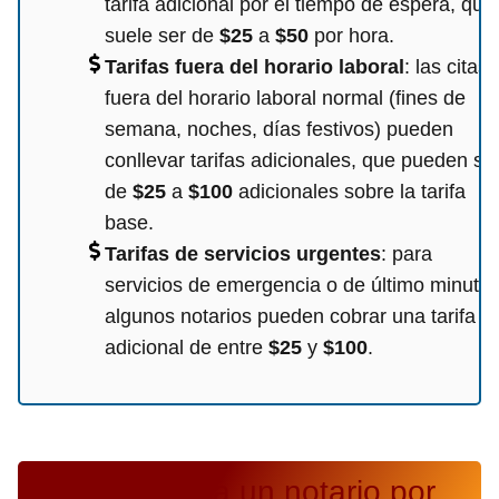
tarifa adicional por el tiempo de espera, que
suele ser de
$25
a
$50
por hora.
Tarifas fuera del horario laboral
: las citas
fuera del horario laboral normal (fines de
semana, noches, días festivos) pueden
conllevar tarifas adicionales, que pueden se
de
$25
a
$100
adicionales sobre la tarifa
base.
Tarifas de servicios urgentes
: para
servicios de emergencia o de último minuto,
algunos notarios pueden cobrar una tarifa
adicional de entre
$25
y
$100
.
Cuanto cobra un notario por