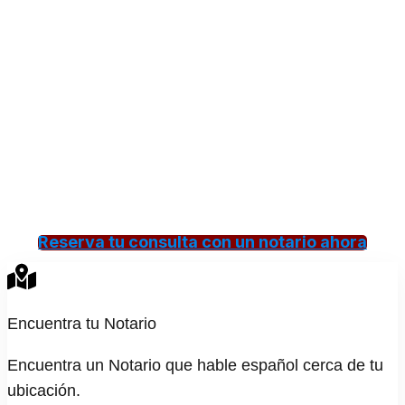
¿Notarios públicos cerca de
mi que hablen español?
En nuestro portal vas a encontrar el notario
público que te garantiza los servicios y el
asesoramiento legal que necesites.
Reserva tu consulta con un notario ahora
Encuentra tu Notario
Encuentra un Notario que hable español cerca de tu
ubicación.