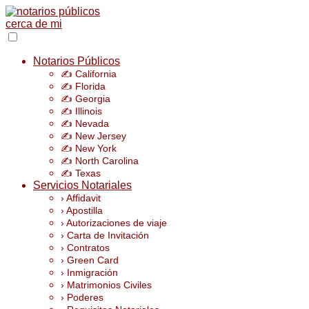
Notarios Públicos
✍️ California
✍️ Florida
✍️ Georgia
✍️ Illinois
✍️ Nevada
✍️ New Jersey
✍️ New York
✍️ North Carolina
✍️ Texas
Servicios Notariales
› Affidavit
› Apostilla
› Autorizaciones de viaje
› Carta de Invitación
› Contratos
› Green Card
› Inmigración
› Matrimonios Civiles
› Poderes