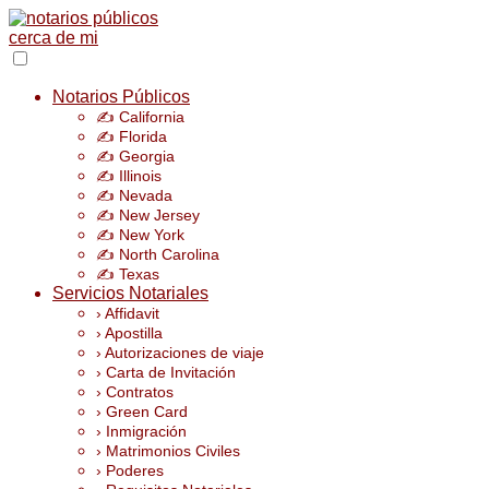
Notarios Públicos
✍️ California
✍️ Florida
✍️ Georgia
✍️ Illinois
✍️ Nevada
✍️ New Jersey
✍️ New York
✍️ North Carolina
✍️ Texas
Servicios Notariales
› Affidavit
› Apostilla
› Autorizaciones de viaje
› Carta de Invitación
› Contratos
› Green Card
› Inmigración
› Matrimonios Civiles
› Poderes