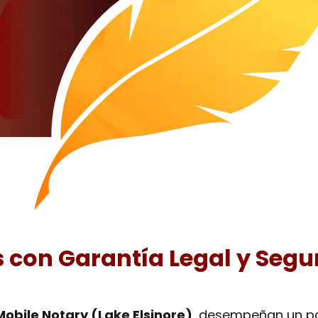
s con Garantía Legal y Segu
obile Notary (Lake Elsinore)
, desempeñan un p