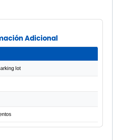
rmación Adicional
rking lot
entos