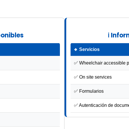
ponibles
ℹ Info
🔹 Servicios
✅ Wheelchair accessible pa
✅ On site services
✅ Formularios
✅ Autenticación de docum