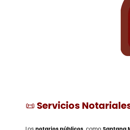
📜
Servicios Notariale
Los
notarios públicos
, como
Santana M