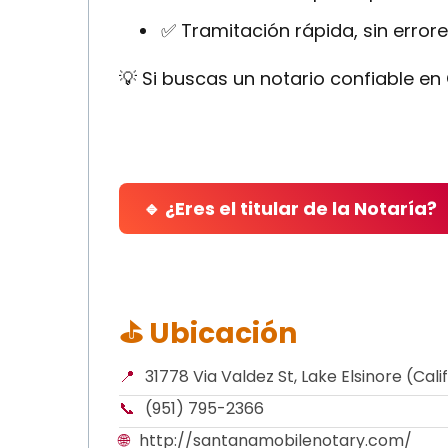
✅ Tramitación rápida, sin errores
💡 Si buscas un notario confiable en
🔹 ¿Eres el titular de la Notaría?
⛳ Ubicación
📍
31778 Via Valdez St, Lake Elsinore (Cal
📞
(951) 795-2366
🌐
http://santanamobilenotary.com/