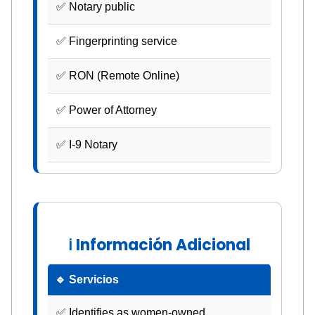
✅ Notary public
✅ Fingerprinting service
✅ RON (Remote Online)
✅ Power of Attorney
✅ I-9 Notary
ℹ Información Adicional
🔹 Servicios
✅ Identifies as women-owned