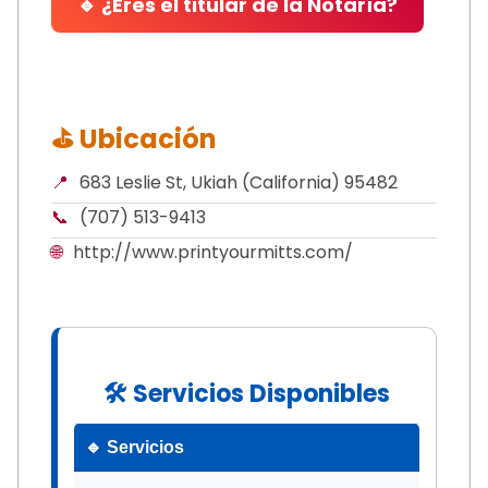
🔹 ¿Eres el titular de la Notaría?
⛳ Ubicación
📍
683 Leslie St, Ukiah (California) 95482
📞
(707) 513-9413
🌐
http://www.printyourmitts.com/
🛠 Servicios Disponibles
🔹 Servicios