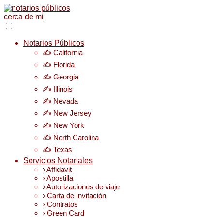
Notarios Públicos
✍️ California
✍️ Florida
✍️ Georgia
✍️ Illinois
✍️ Nevada
✍️ New Jersey
✍️ New York
✍️ North Carolina
✍️ Texas
Servicios Notariales
› Affidavit
› Apostilla
› Autorizaciones de viaje
› Carta de Invitación
› Contratos
› Green Card