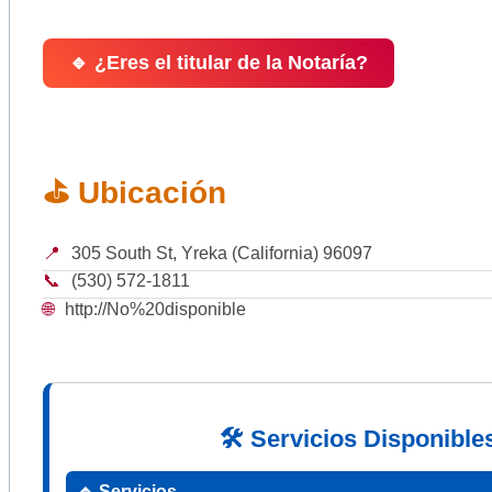
🔹 ¿Eres el titular de la Notaría?
⛳ Ubicación
📍
305 South St, Yreka (California) 96097
📞
(530) 572-1811
🌐
http://No%20disponible
🛠 Servicios Disponible
🔹 Servicios