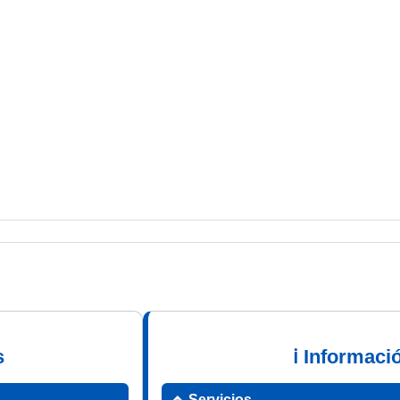
s
ℹ Informaci
🔹 Servicios