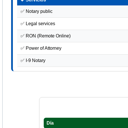
✅ Notary public
✅ Legal services
✅ RON (Remote Online)
✅ Power of Attorney
✅ I-9 Notary
Día