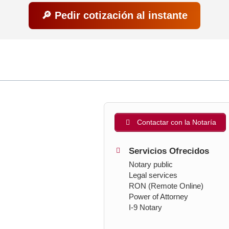
🔎 Pedir cotización al instante
Contactar con la Notaría
Servicios Ofrecidos
Notary public
Legal services
RON (Remote Online)
Power of Attorney
I-9 Notary