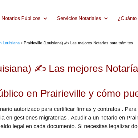
Notarios Públicos
Servicios Notariales
¿Cuánto 
n Louisiana
Prairieville (Louisiana) ✍️ Las mejores Notarías para trámites
ouisiana) ✍️ Las mejores Notarí
blico en Prairieville y cómo p
ionario autorizado para certificar firmas y contratos . P
a en gestiones migratorias . Acudir a un notario en Prairi
ldo legal en cada documento. Si necesitas legalizar doc