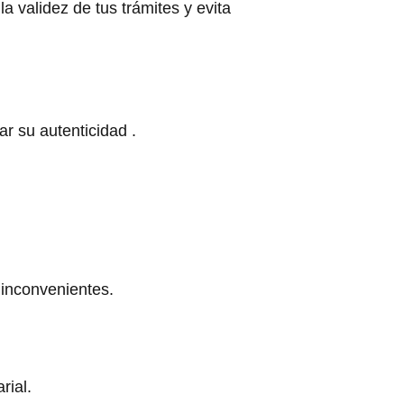
a validez de tus trámites y evita
r su autenticidad .
r inconvenientes.
rial.