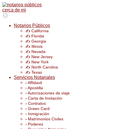
Notarios Públicos
✍️ California
✍️ Florida
✍️ Georgia
✍️ Illinois
✍️ Nevada
✍️ New Jersey
✍️ New York
✍️ North Carolina
✍️ Texas
Servicios Notariales
› Affidavit
› Apostilla
› Autorizaciones de viaje
› Carta de Invitación
› Contratos
› Green Card
› Inmigración
› Matrimonios Civiles
› Poderes