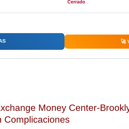
Cerrado
AS
🚀
 Exchange Money Center-Brookl
in Complicaciones