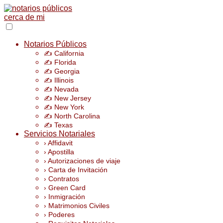
Notarios Públicos
✍️ California
✍️ Florida
✍️ Georgia
✍️ Illinois
✍️ Nevada
✍️ New Jersey
✍️ New York
✍️ North Carolina
✍️ Texas
Servicios Notariales
› Affidavit
› Apostilla
› Autorizaciones de viaje
› Carta de Invitación
› Contratos
› Green Card
› Inmigración
› Matrimonios Civiles
› Poderes