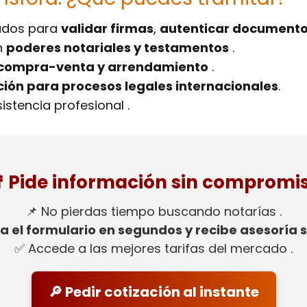
tados para
validar firmas
,
autenticar document
n
poderes notariales y testamentos
.
 compra-venta y arrendamiento
.
ón para procesos legales internacionales
.
istencia profesional .
 Pide información sin compromi
📌 No pierdas tiempo buscando notarías .
 el formulario en segundos y recibe asesoría si
✅ Accede a las mejores tarifas del mercado .
🔎 Pedir cotización al instante