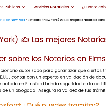
os Públicos
Servicios Notariales
¿Cuánto cobr
añol en New York
Elmsford (New York) ✍️ Las mejores Notarías para
York) ✍️ Las mejores Notaría
r sobre los Notarios en Elms
ncionario autorizado para garantizar que ciertos 
EE.UU., contar con un experto en validación de do
 notario en Elmsford brinda seguridad en la cert
d de un abogado . Asegura la validez de tus trámit
lmsford: ¿Qué puedes tramitar?