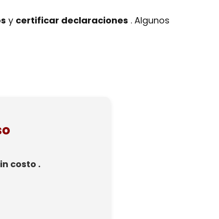
os
y
certificar declaraciones
. Algunos
so
n costo .