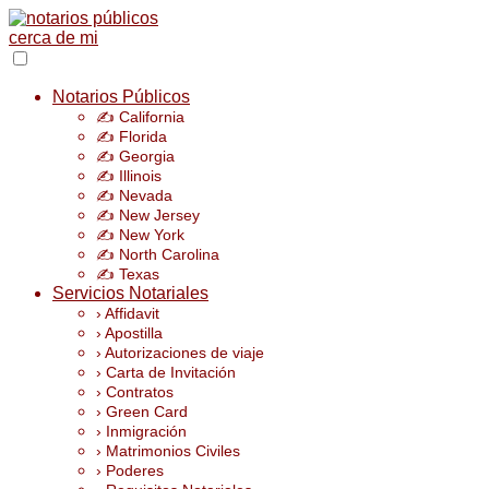
Notarios Públicos
✍️ California
✍️ Florida
✍️ Georgia
✍️ Illinois
✍️ Nevada
✍️ New Jersey
✍️ New York
✍️ North Carolina
✍️ Texas
Servicios Notariales
› Affidavit
› Apostilla
› Autorizaciones de viaje
› Carta de Invitación
› Contratos
› Green Card
› Inmigración
› Matrimonios Civiles
› Poderes