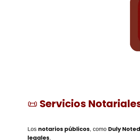
Servicios Notariale
📜
notarios públicos
Duly Note
Los
, como
legales
.