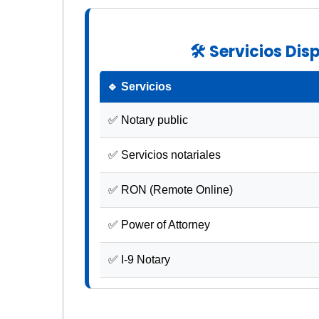
🛠 Servicios Dis
🔹 Servicios
✅ Notary public
✅ Servicios notariales
✅ RON (Remote Online)
✅ Power of Attorney
✅ I-9 Notary