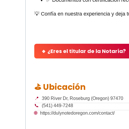
✅ Documentos con certificación re
💡 Confía en nuestra experiencia y deja 
🔹 ¿Eres el titular de la Notaría?
⛳ Ubicación
📍
390 River Dr, Roseburg (Oregon) 97470
📞
(541) 449-7248
🌐
https://dulynotedoregon.com/contact/