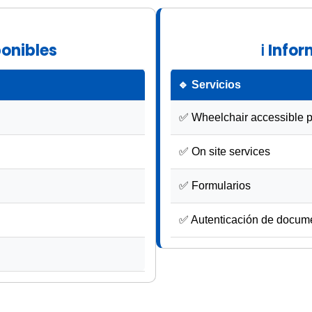
ponibles
ℹ Info
🔹 Servicios
✅ Wheelchair accessible pa
✅ On site services
✅ Formularios
✅ Autenticación de docum