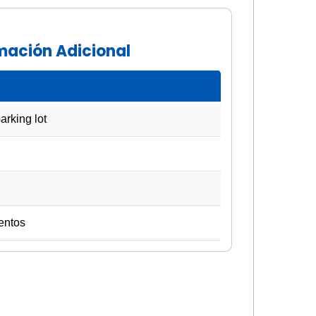
rmación Adicional
rking lot
entos