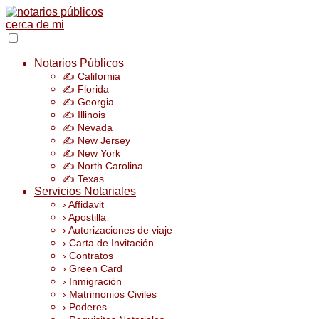
Notarios Públicos
✍️ California
✍️ Florida
✍️ Georgia
✍️ Illinois
✍️ Nevada
✍️ New Jersey
✍️ New York
✍️ North Carolina
✍️ Texas
Servicios Notariales
› Affidavit
› Apostilla
› Autorizaciones de viaje
› Carta de Invitación
› Contratos
› Green Card
› Inmigración
› Matrimonios Civiles
› Poderes