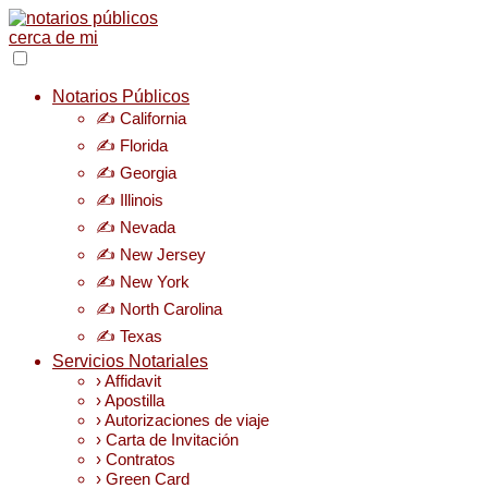
Notarios Públicos
✍️ California
✍️ Florida
✍️ Georgia
✍️ Illinois
✍️ Nevada
✍️ New Jersey
✍️ New York
✍️ North Carolina
✍️ Texas
Servicios Notariales
› Affidavit
› Apostilla
› Autorizaciones de viaje
› Carta de Invitación
› Contratos
› Green Card