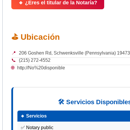
🔹 ¿Eres el titular de la Notaría?
⛳ Ubicación
📍
206 Goshen Rd, Schwenksville (Pennsylvania) 19473
📞
(215) 272-4552
🌐
http://No%20disponible
🛠 Servicios Disponible
🔹 Servicios
✅ Notary public