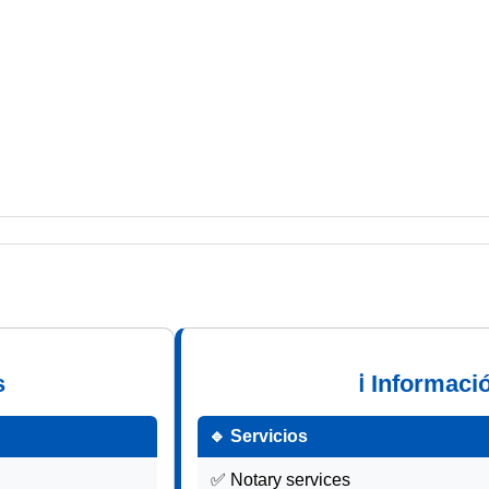
s
ℹ Informaci
🔹 Servicios
✅ Notary services