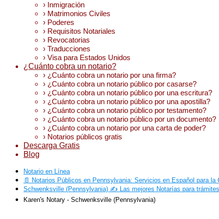
› Inmigración
› Matrimonios Civiles
› Poderes
› Requisitos Notariales
› Revocatorias
› Traducciones
› Visa para Estados Unidos
¿Cuánto cobra un notario?
› ¿Cuánto cobra un notario por una firma?
› ¿Cuánto cobra un notario público por casarse?
› ¿Cuánto cobra un notario público por una escritura?
› ¿Cuánto cobra un notario público por una apostilla?
› ¿Cuánto cobra un notario público por testamento?
› ¿Cuánto cobra un notario público por un documento?
› ¿Cuánto cobra un notario por una carta de poder?
› Notarios públicos gratis
Descarga Gratis
Blog
Notario en Línea
📄 Notarios Públicos en Pennsylvania: Servicios en Español para l
Schwenksville (Pennsylvania) ✍️ Las mejores Notarías para trámite
Karen's Notary - Schwenksville (Pennsylvania)