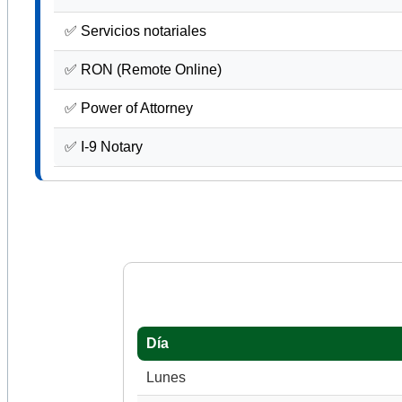
✅ Servicios notariales
✅ RON (Remote Online)
✅ Power of Attorney
✅ I-9 Notary
Día
Lunes