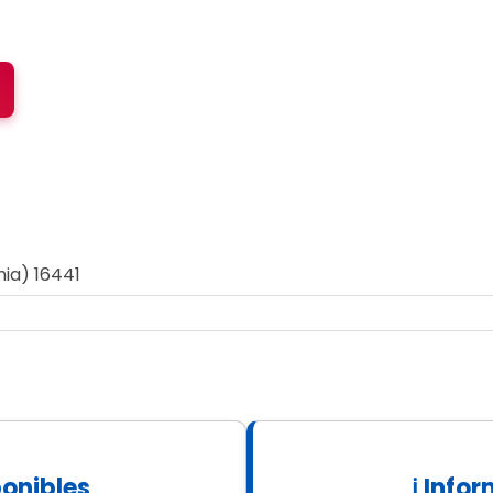
ia) 16441
ponibles
ℹ Info