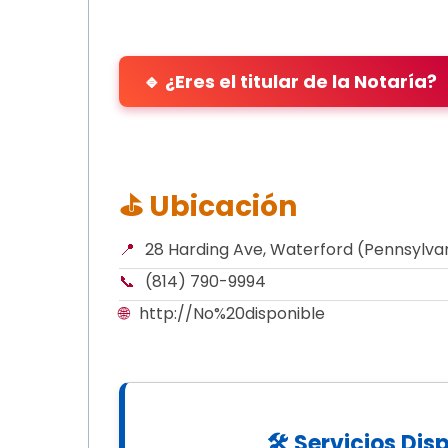
🔹 ¿Eres el titular de la Notaría?
⛳ Ubicación
📍
28 Harding Ave, Waterford (Pennsylvan
📞
(814) 790-9994
🌐
http://No%20disponible
🛠 Servicios Dis