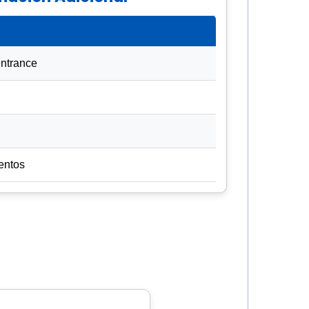
entrance
entos