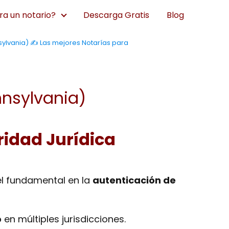
a un notario?
Descarga Gratis
Blog
ylvania) ✍️ Las mejores Notarías para
nnsylvania)
ridad Jurídica
l fundamental en la
autenticación de
o
en múltiples jurisdicciones.