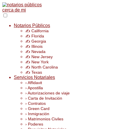
Notarios Públicos
✍️ California
✍️ Florida
✍️ Georgia
✍️ Illinois
✍️ Nevada
✍️ New Jersey
✍️ New York
✍️ North Carolina
✍️ Texas
Servicios Notariales
› Affidavit
› Apostilla
› Autorizaciones de viaje
› Carta de Invitación
› Contratos
› Green Card
› Inmigración
› Matrimonios Civiles
› Poderes