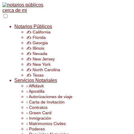
Notarios Públicos
✍️ California
✍️ Florida
✍️ Georgia
✍️ Illinois
✍️ Nevada
✍️ New Jersey
✍️ New York
✍️ North Carolina
✍️ Texas
Servicios Notariales
› Affidavit
› Apostilla
› Autorizaciones de viaje
› Carta de Invitación
› Contratos
› Green Card
› Inmigración
› Matrimonios Civiles
› Poderes