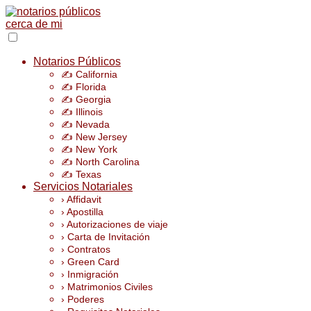
Notarios Públicos
✍️ California
✍️ Florida
✍️ Georgia
✍️ Illinois
✍️ Nevada
✍️ New Jersey
✍️ New York
✍️ North Carolina
✍️ Texas
Servicios Notariales
› Affidavit
› Apostilla
› Autorizaciones de viaje
› Carta de Invitación
› Contratos
› Green Card
› Inmigración
› Matrimonios Civiles
› Poderes