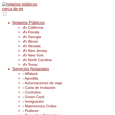
Notarios Públicos
✍️ California
✍️ Florida
✍️ Georgia
✍️ Illinois
✍️ Nevada
✍️ New Jersey
✍️ New York
✍️ North Carolina
✍️ Texas
Servicios Notariales
› Affidavit
› Apostilla
› Autorizaciones de viaje
› Carta de Invitación
› Contratos
› Green Card
› Inmigración
› Matrimonios Civiles
› Poderes