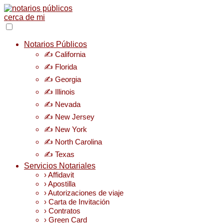
Notarios Públicos
✍️ California
✍️ Florida
✍️ Georgia
✍️ Illinois
✍️ Nevada
✍️ New Jersey
✍️ New York
✍️ North Carolina
✍️ Texas
Servicios Notariales
› Affidavit
› Apostilla
› Autorizaciones de viaje
› Carta de Invitación
› Contratos
› Green Card