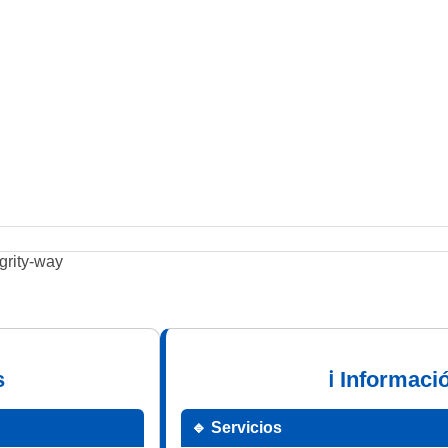
grity-way
s
ℹ Informaci
🔹 Servicios