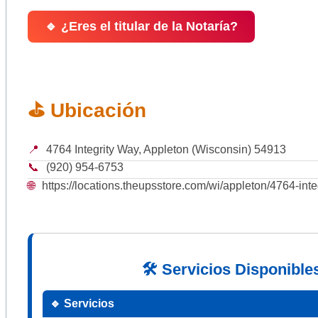
🔹 ¿Eres el titular de la Notaría?
⛳ Ubicación
📍
4764 Integrity Way, Appleton (Wisconsin) 54913
📞
(920) 954-6753
🌐
https://locations.theupsstore.com/wi/appleton/4764-inte
🛠 Servicios Disponible
🔹 Servicios