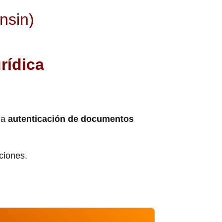
nsin)
rídica
la
autenticación de documentos
cciones.